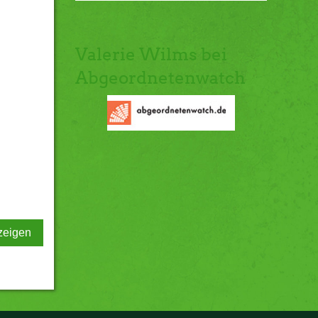
Valerie Wilms bei
Abgeordnetenwatch
zeigen