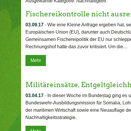
Ausgewählte Kategorie: Nachhaltigkeit
Fischereikontrolle nicht ausr
03.09.17
-
Wie eine Kleine Anfrage ergeben hat, set
Europäischen Union (EU), darunter auch Deutschlan
Gemeinsamen Fischereipolitik der EU nur schlep
Rechnungshof hatte das zuvor kritisiert. Um die…
Mehr
Militäreinsätze, Entgeltgleich
03.04.17
-
In dieser Woche im Bundestag ging es u
Bundeswehr-Ausbildungsmission für Somalia, Lohnu
der maritimen Wirtschaft sowie eine Neuauflage d
Nachhaltigkeitsstrategie.