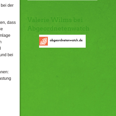
bei der
Valerie Wilms bei
ten, dass
Abgeordnetenwatch
ie
Umlage
n
d
und bei
nnen:
lastung