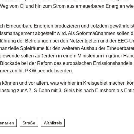
g vom Öl und hin zum Strom aus erneuerbaren Energien wie 
rch Erneuerbare Energien produzieren und trotzdem gewährleis
e Missmanagement abgestellt wird. Als Sofortmaßnahmen sollen d
führung der Befreiungen bei den Netzentgelten und der EEG-
inanzielle Spielräume für den weiteren Ausbau der Erneuerbare
giewende sollen außerdem in einem Ministerium in grüner Han
e Blockade bei der Reform des europäischen Emissionshandels 
rgrenzen für PKW beendet werden.
en können und vor allem, was wir hier im Kreisgebiet machen kö
tlastung zur A 7, S-Bahn mit 3. Gleis bis nach Elmshorn als Ent
enarien
Straße
Wahlkreis