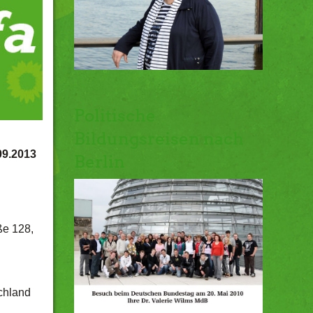
Politische
Bildungsreisen nach
09.2013
Berlin
ße 128,
chland