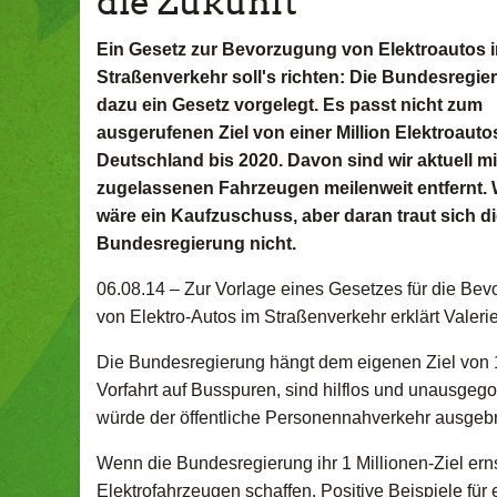
die Zukunft
Ein Gesetz zur Bevorzugung von Elektroautos 
Straßenverkehr soll's richten: Die Bundesregie
dazu ein Gesetz vorgelegt. Es passt nicht zum
ausgerufenen Ziel von einer Million Elektroauto
Deutschland bis 2020. Davon sind wir aktuell mi
zugelassenen Fahrzeugen meilenweit entfernt.
wäre ein Kaufzuschuss, aber daran traut sich d
Bundesregierung nicht.
06.08.14 –
Zur Vorlage eines Gesetzes für die Be
von Elektro-Autos im Straßenverkehr erklärt Valerie 
Die Bundesregierung hängt dem eigenen Ziel von 1 
Vorfahrt auf Busspuren, sind hilflos und unausgeg
würde der öffentliche Personennahverkehr ausgeb
Wenn die Bundesregierung ihr 1 Millionen-Ziel erns
Elektrofahrzeugen schaffen. Positive Beispiele fü