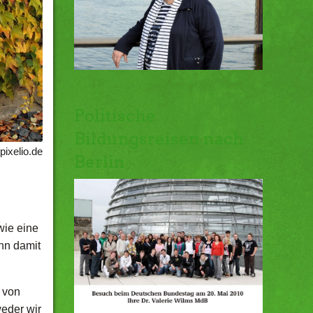
Politische
Bildungsreisen nach
pixelio.de
Berlin
wie eine
enn damit
f von
weder wir