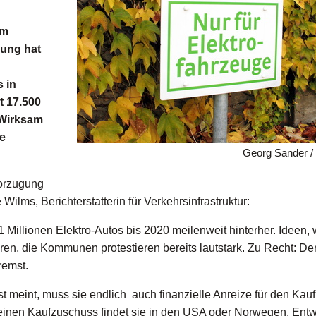
im
rung hat
s in
t 17.500
 Wirksam
ie
Georg Sander / 
vorzugung
Wilms, Berichterstatterin für Verkehrsinfrastruktur:
Millionen Elektro-Autos bis 2020 meilenweit hinterher. Ideen, 
oren, die Kommunen protestieren bereits lautstark. Zu Recht: D
remst.
t meint, muss sie endlich auch finanzielle Anreize für den Kau
r einen Kaufzuschuss findet sie in den USA oder Norwegen. Ent