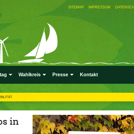
SITEMAP
IMPRESSUM
DATENSC
tag
Wahlkreis
Presse
Kontakt
BILITÄT
os in