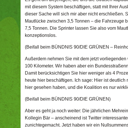
mit diesem System beschäftigen, statt mit Ihrer A
dieser Sache will sich mir aber nicht erschließen.
Mautlücke zwischen 3,5 Tonnen – die Fahrzeuge bi
7,5 Tonnen. Die Sprinter lassen Sie also vom Mauth
konzeptionslos.
(Beifall beim BÜNDNIS 90/DIE GRÜNEN – Reinho
Außerdem nehmen Sie mit dem jetzt vorliegenden Ge
100 Kilometer. Wir haben aber ein Bundesstraßenn
Damit berücksichtigen Sie hier weniger als 4 Proz
heute hier beschäftigen. Ich sage: Hier ist deutlic
hier gesehen haben, und die Koalition es nur wirkli
(Beifall beim BÜNDNIS 90/DIE GRÜNEN)
Aber es geht ja noch weiter: Die jährlichen Mehre
Kollegin Bär – anscheinend ist Twitter interessan
zunichtegemacht. Jetzt haben wir ein Nullsummensp