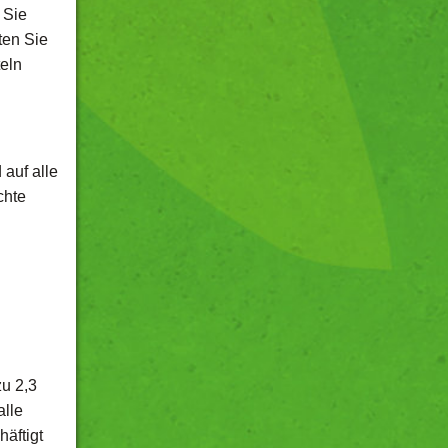
 Sie
ten Sie
teln
auf alle
chte
zu 2,3
alle
äftigt