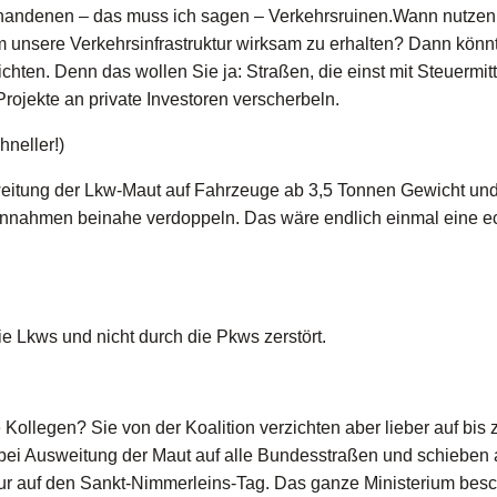
vorhandenen – das muss ich sagen – Verkehrsruinen.Wann nutzen
um unsere Verkehrsinfrastruktur wirksam zu erhalten? Dann könn
hten. Denn das wollen Sie ja: Straßen, die einst mit Steuermit
rojekte an private Investoren verscherbeln.
neller!)
eitung der Lkw-Maut auf Fahrzeuge ab 3,5 Tonnen Gewicht und 
innahmen beinahe verdoppeln. Das wäre endlich einmal eine e
e Lkws und nicht durch die Pkws zerstört.
 Kollegen? Sie von der Koalition verzichten aber lieber auf bis 
bei Ausweitung der Maut auf alle Bundesstraßen und schieben 
tur auf den Sankt-Nimmerleins-Tag. Das ganze Ministerium besch