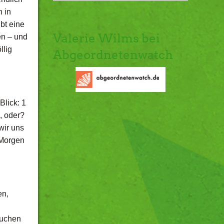
n in
bt eine
Valerie Wilms bei
en – und
llig
Abgeordnetenwatch
Blick: 1
, oder?
wir uns
 Morgen
en,
auchen