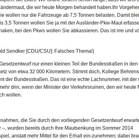
usländermaut, die wir heute Morgen behandelt haben.Ihr Vorgehe
 Sie wollen nur die Fahrzeuge ab 7,5 Tonnen belasten. Damit blei
s 3,5 Tonnen wollen Sie ja mit der Ausländer-Pkw-Maut erfass
aken, bei den Pkws wollen Sie abkassieren. Das ist irre und vö
ld Sendker [CDU/CSU]: Falsches Thema!)
setzentwurf nur einen kleinen Teil der Bundesstraßen in den 
etz von etwa 32 000 Kilometern. Stimmt doch, Kollege Behrens
ent der Bundesstraßen. Das ist eine echte Lachnummer, mit der 
h mehr drin, wenn der Minister der Verkehrsruinen, den wir heute
ch wollen.
innahmen, die Sie durch den vorliegenden Gesetzentwurf erwart
ter –, wurden bereits durch Ihre Mautsenkung im Sommer 2014
iel, anstatt mehr Mittel für den Erhalt ein-zunehmen; dabei br