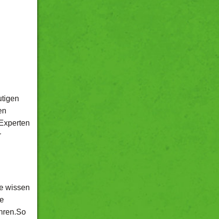
utigen
en
 Experten
r
ie wissen
ie
ahren.So