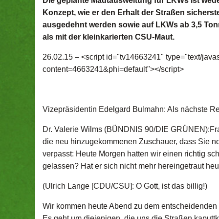
Die geplante Mautausweitung für LKWs ist wede
Konzept, wie er den Erhalt der Straßen sichers
ausgedehnt werden sowie auf LKWs ab 3,5 Ton
als mit der kleinkarierten CSU-Maut.
26.02.15 –
<script id="tv14663241" type="text/javas
content=4663241&phi=default"></script>
Vizepräsidentin Edelgard Bulmahn: Als nächste Re
Dr. Valerie Wilms (BÜNDNIS 90/DIE GRÜNEN):Frau
die neu hinzugekommenen Zuschauer, dass Sie noch
verpasst: Heute Morgen hatten wir einen richtig s
gelassen? Hat er sich nicht mehr hereingetraut he
(Ulrich Lange [CDU/CSU]: O Gott, ist das billig!)
Wir kommen heute Abend zu dem entscheidenden Pu
Es geht um diejenigen, die uns die Straßen kaputtk