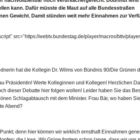
r nachvollziehbar noch verursachergerecht. Dobrindt fehlt 
tellen kann. Dafür müsste die Maut auf alle Bundesstraßen
nen Gewicht. Damit stünden weit mehr Einnahmen zur Ver
cript" src="https://webtv.bundestag.de/player/macros/bttv/player
dnerin hat die Kollegin Dr. Wilms von Bündnis 90/Die Grünen d
 Präsidentin! Werte Kolleginnen und Kollegen! Herzlichen D
 dieser Debatte hier folgen wollen! Leider haben Sie das Be
chönen Schlagabtausch mit dem Minister. Frau Bär, wo haben Si
ute Abend?
nkt; denn hier können wir wirklich ernsthaft Einnahmen gener
lopfen: die Lkws. Wir Grüne fordern schon lange, dass wir uns 