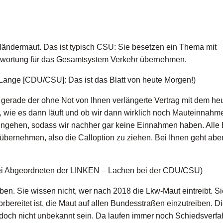
sländermaut. Das ist typisch CSU: Sie besetzen ein Thema mit
ntwortung für das Gesamtsystem Verkehr übernehmen.
ange [CDU/CSU]: Das ist das Blatt von heute Morgen!)
 gerade der ohne Not von Ihnen verlängerte Vertrag mit dem he
l, wie es dann läuft und ob wir dann wirklich noch Mauteinnahm
engehen, sodass wir nachher gar keine Einnahmen haben. Alle
 übernehmen, also die Calloption zu ziehen. Bei Ihnen geht abe
i Abgeordneten der LINKEN – Lachen bei der CDU/CSU)
en. Sie wissen nicht, wer nach 2018 die Lkw-Maut eintreibt. S
rbereitet ist, die Maut auf allen Bundesstraßen einzutreiben. D
n doch nicht unbekannt sein. Da laufen immer noch Schiedsverf