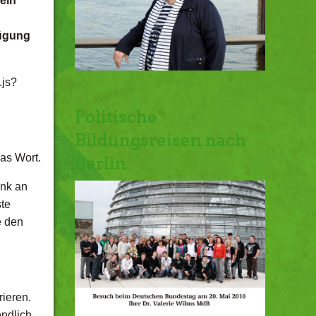
ein
fügung
.js?
Politische
Bildungsreisen nach
as Wort.
Berlin
ank an
ste
e den
ieren.
endlich