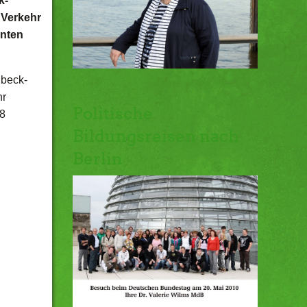
k-
 Verkehr
anten
übeck-
hr
Politische
38
Bildungsreisen nach
Berlin