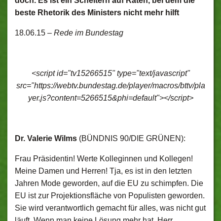
doch. Es ist ein Scheitern auf Raten, bei dem die
beste Rhetorik des Ministers nicht mehr hilft
18.06.15 –
Rede im Bundestag
<script id="tv15266515" type="text/javascript"
src="https://webtv.bundestag.de/player/macros/bttv/pla
yer.js?content=5266515&phi=default"></script>
Dr. Valerie Wilms
(BÜNDNIS 90/DIE GRÜNEN):
Frau Präsidentin! Werte Kolleginnen und Kollegen!
Meine Damen und Herren! Tja, es ist in den letzten
Jahren Mode geworden, auf die EU zu schimpfen. Die
EU ist zur Projektionsfläche von Populisten geworden.
Sie wird verantwortlich gemacht für alles, was nicht gut
läuft. Wenn man keine Lösung mehr hat, Herr