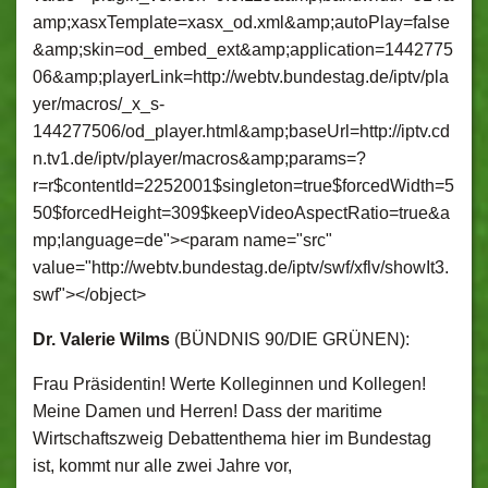
amp;xasxTemplate=xasx_od.xml&amp;autoPlay=false
&amp;skin=od_embed_ext&amp;application=1442775
06&amp;playerLink=http://webtv.bundestag.de/iptv/pla
yer/macros/_x_s-
144277506/od_player.html&amp;baseUrl=http://iptv.cd
n.tv1.de/iptv/player/macros&amp;params=?
r=r$contentId=2252001$singleton=true$forcedWidth=5
50$forcedHeight=309$keepVideoAspectRatio=true&a
mp;language=de"><param name="src"
value="http://webtv.bundestag.de/iptv/swf/xflv/showIt3.
swf"></object>
Dr. Valerie Wilms
(BÜNDNIS 90/DIE GRÜNEN):
Frau Präsidentin! Werte Kolleginnen und Kollegen!
Meine Damen und Herren! Dass der maritime
Wirtschaftszweig Debattenthema hier im Bundestag
ist, kommt nur alle zwei Jahre vor,