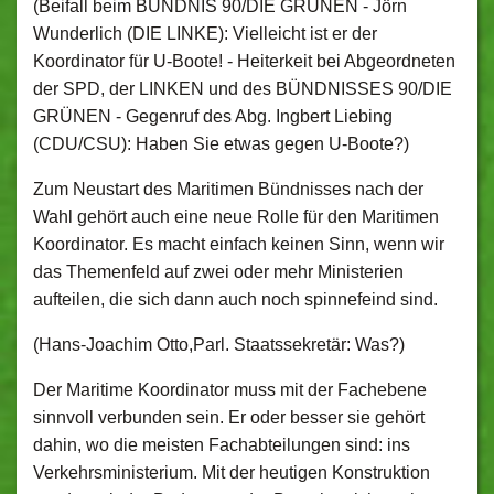
(Beifall beim BÜNDNIS 90/DIE GRÜNEN - Jörn
Wunderlich (DIE LINKE): Vielleicht ist er der
Koordinator für U-Boote! - Heiterkeit bei Abgeordneten
der SPD, der LINKEN und des BÜNDNISSES 90/DIE
GRÜNEN - Gegenruf des Abg. Ingbert Liebing
(CDU/CSU): Haben Sie etwas gegen U-Boote?)
Zum Neustart des Maritimen Bündnisses nach der
Wahl gehört auch eine neue Rolle für den Maritimen
Koordinator. Es macht einfach keinen Sinn, wenn wir
das Themenfeld auf zwei oder mehr Ministerien
aufteilen, die sich dann auch noch spinnefeind sind.
(Hans-Joachim Otto,
Parl. Staatssekretär: Was?)
Der Maritime Koordinator muss mit der Fachebene
sinnvoll verbunden sein. Er oder besser sie gehört
dahin, wo die meisten Fachabteilungen sind: ins
Verkehrsministerium. Mit der heutigen Konstruktion