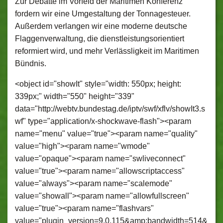
Zur Debatte im Vorfeld der Maritimen Konferenz
fordern wir eine Umgestaltung der Tonnagesteuer.
Außerdem verlangen wir eine moderne deutsche
Flaggenverwaltung, die dienstleistungsorientiert
reformiert wird, und mehr Verlässligkeit im Maritimen
Bündnis.
<object id="showIt" style="width: 550px; height:
339px;" width="550" height="339"
data="http://webtv.bundestag.de/iptv/swf/xflv/showIt3.s
wf" type="application/x-shockwave-flash"><param
name="menu" value="true"><param name="quality"
value="high"><param name="wmode"
value="opaque"><param name="swliveconnect"
value="true"><param name="allowscriptaccess"
value="always"><param name="scalemode"
value="showall"><param name="allowfullscreen"
value="true"><param name="flashvars"
value="plugin_version=9.0.115&amp;bandwidth=514&