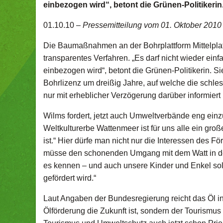
einbezogen wird“, betont die Grünen-Politikerin
01.10.10 –
Pressemitteilung vom 01. Oktober 2010
Die Baumaßnahmen an der Bohrplattform Mittelplate 
transparentes Verfahren. „Es darf nicht wieder ei
einbezogen wird“, betont die Grünen-Politikerin. Sie
Bohrlizenz um dreißig Jahre, auf welche die sch
nur mit erheblicher Verzögerung darüber informiert 
Wilms fordert, jetzt auch Umweltverbände eng ei
Weltkulturerbe Wattenmeer ist für uns alle ein gro
ist.“ Hier dürfe man nicht nur die Interessen de
müsse den schonenden Umgang mit dem Watt in den 
es kennen – und auch unsere Kinder und Enkel sol
gefördert wird.“
Laut Angaben der Bundesregierung reicht das Öl in 
Ölförderung die Zukunft ist, sondern der Tourism