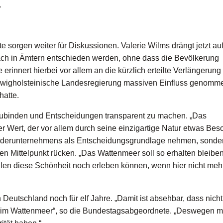
.
sorgen weiter für Diskussionen. Valerie Wilms drängt jetzt auf
nfach in Ämtern entschieden werden, ohne dass die Bevölkerung
 erinnert hierbei vor allem an die kürzlich erteilte Verlängerung
leswigholsteinische Landesregierung massiven Einfluss genomm
hatte.
nzubinden und Entscheidungen transparent zu machen. „Das
ßer Wert, der vor allem durch seine einzigartige Natur etwas Be
s Förderunternehmens als Entscheidungsgrundlage nehmen, sonde
Mittelpunkt rücken. „Das Wattenmeer soll so erhalten bleiben
len diese Schönheit noch erleben können, wenn hier nicht meh
Deutschland noch für elf Jahre. „Damit ist absehbar, dass nicht
us im Wattenmeer“, so die Bundestagsabgeordnete. „Deswegen m