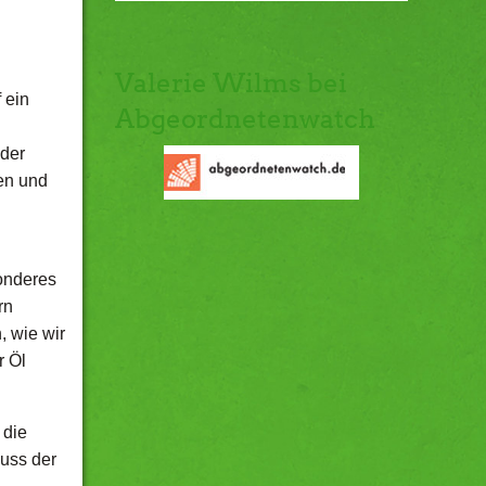
Valerie Wilms bei
 ein
Abgeordnetenwatch
 der
en und
sonderes
rn
, wie wir
r Öl
 die
uss der