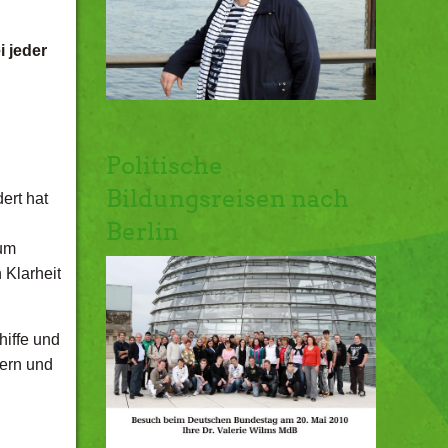
i jeder
Politische
Bildungsreisen nach
ert hat
Berlin
zum
 Klarheit
hiffe und
dern und