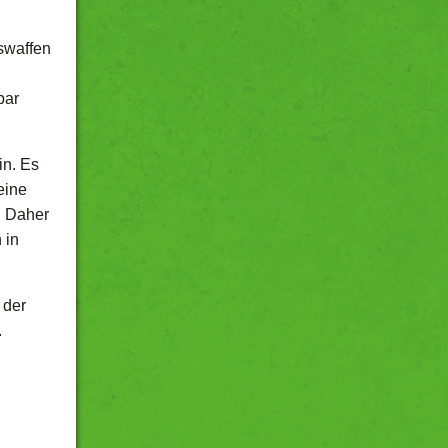
gswaffen
bar
in. Es
eine
. Daher
 in
 der
.