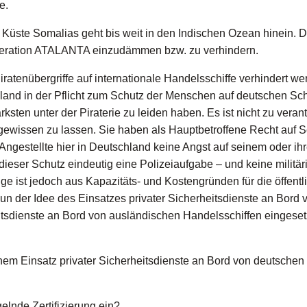
e.
r Küste Somalias geht bis weit in den Indischen Ozean hinein. D
e Operation ATALANTA einzudämmen bzw. zu verhindern.
Piratenübergriffe auf internationale Handelsschiffe verhindert w
and in der Pflicht zum Schutz der Menschen auf deutschen Sch
ksten unter der Piraterie zu leiden haben. Es ist nicht zu veran
gewissen zu lassen. Sie haben als Hauptbetroffene Recht auf S
 Angestellte hier in Deutschland keine Angst auf seinem oder ih
dieser Schutz eindeutig eine Polizeiaufgabe – und keine militär
gge ist jedoch aus Kapazitäts- und Kostengründen für die öffentl
un der Idee des Einsatzes privater Sicherheitsdienste an Bord 
eitsdienste an Bord von ausländischen Handelsschiffen eingesetz
em Einsatz privater Sicherheitsdienste an Bord von deutschen
elnde Zertifizierung ein?