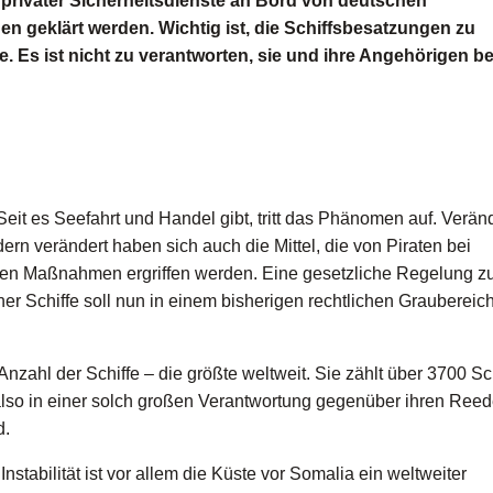
 privater Sicherheitsdienste an Bord von deutschen
n geklärt werden. Wichtig ist, die Schiffsbesatzungen zu
e. Es ist nicht zu verantworten, sie und ihre Angehörigen be
Seit es Seefahrt und Handel gibt, tritt das Phänomen auf. Veränd
ndern verändert haben sich auch die Mittel, die von Piraten bei
en Maßnahmen ergriffen werden. Eine gesetzliche Regelung 
er Schiffe soll nun in einem bisherigen rechtlichen Graubereich
nzahl der Schiffe – die größte weltweit. Sie zählt über 3700 Sc
t also in einer solch großen Verantwortung gegenüber ihren Ree
d.
nstabilität ist vor allem die Küste vor Somalia ein weltweiter