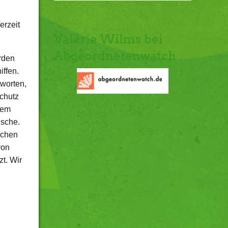
erzeit
Valerie Wilms bei
Abgeordnetenwatch
erden
iffen.
tworten,
chutz
rem
ische.
ichen
von
t. Wir