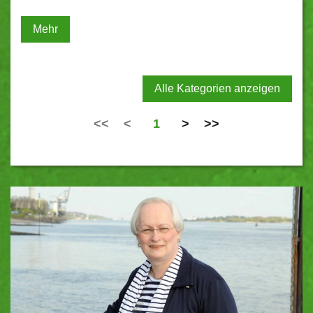
Mehr
Alle Kategorien anzeigen
<<
<
1
>
>>