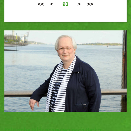
<<
<
93
>
>>
Politische Bildungsreisen nach Berlin