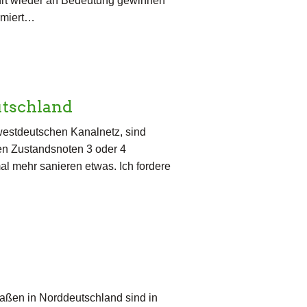
ahrt wieder an Bedeutung gewinnen
ormiert…
tschland
westdeutschen Kanalnetz, sind
en Zustandsnoten 3 oder 4
mal mehr sanieren etwas. Ich fordere
ßen in Norddeutschland sind in