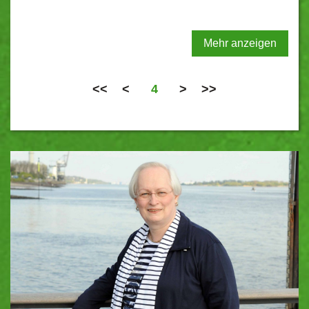
Mehr anzeigen
<<
<
4
>
>>