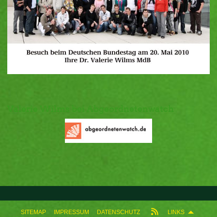
Valerie Wilms bei Abgeordnetenwatch
SITEMAP
IMPRESSUM
DATENSCHUTZ
LINKS