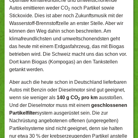
Optimale klimafreundliche und umweltschonende
Autos emittieren weder CO
noch Partikel sowie
2
Stickoxide. Dies ist aber noch Zukunftsmusik mit der
Wasserstoff-Brennstoffzelle an erster Stelle. Aber wir
können den Weg dahin schon beschreiten. Am
klimafreundlichsten und umweltschonendsten geht
das heute mit einem Erdgasfahrzeug, das mit Biogas
betrieben wird. Die Schweiz macht uns das schon vor.
Dort kann Biogas (Kompogas) an den Tankstellen
getankt werden.
Aber auch die heute schon in Deutschland lieferbaren
Autos mit Benzin oder Dieselmotor sind gut geeignet,
wenn sie weniger als
140 g CO
pro km
ausstoßen.
2
Und der Dieselmotor muss mit einem
geschlossenen
Partikelfilter
system ausgerüstet sein. Die zur
Nachrüstung angebotenen offenen (ungeregelten)
Partikelsysteme sind nicht geeignet, denn sie halten
nur etwa 30 % der krebserzeugenden Partikel anstelle