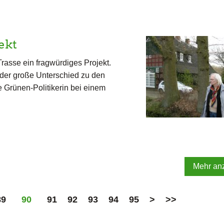
ekt
Trasse ein fragwürdiges Projekt.
 der große Unterschied zu den
 Grünen-Politikerin bei einem
Mehr an
89
90
91
92
93
94
95
>
>>