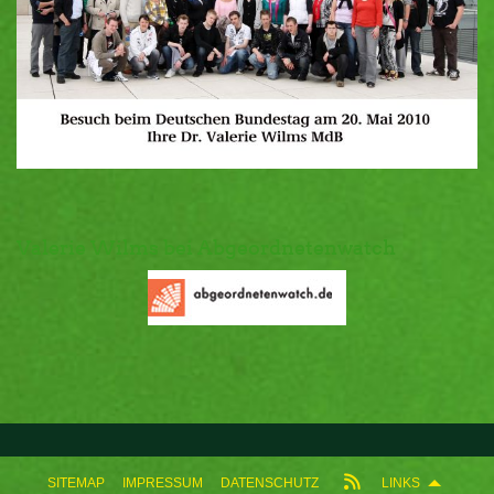
Valerie Wilms bei Abgeordnetenwatch
SITEMAP
IMPRESSUM
DATENSCHUTZ
LINKS