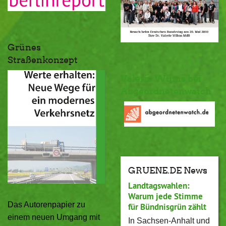
Grünes
Straßenkonzept
Valerie Wilms bei
Abgeordnetenwatch
GRUENE.DE News
Landtagswahlen:
Warum jede Stimme
Das Autorenpapier zu
für Bündnisgrün zählt
einem neuen Umgang mit
In Sachsen-Anhalt und