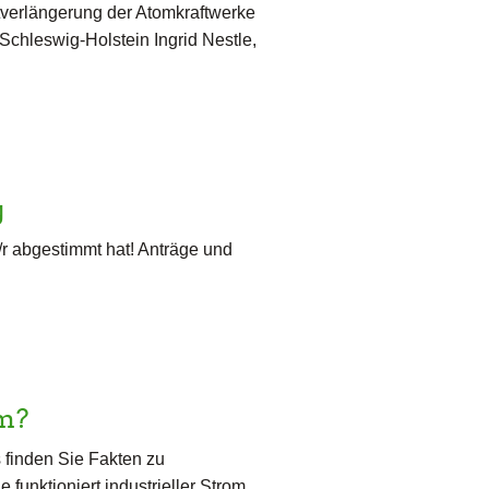
tverlängerung der Atomkraftwerke
chleswig-Holstein Ingrid Nestle,
g
/r abgestimmt hat! Anträge und
om?
s finden Sie Fakten zu
funktioniert industrieller Strom,