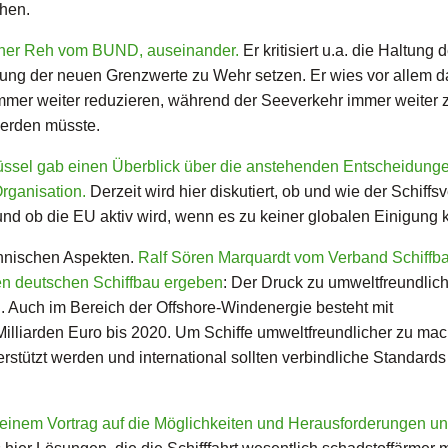
chen.
Werner Reh vom BUND, auseinander.
Er kritisiert u.a. die Haltung 
hrung der neuen Grenzwerte zu Wehr setzen. Er wies vor allem d
immer weiter reduzieren, während der Seeverkehr immer weiter 
werden müsste.
üssel gab einen Überblick über die anstehenden Entscheidunge
Organisation.
Derzeit wird hier diskutiert, ob und wie der Schiffsv
d ob die EU aktiv wird, wenn es zu keiner globalen Einigung 
chnischen Aspekten.
Ralf Sören Marquardt vom Verband Schiffb
den deutschen Schiffbau ergeben
: Der Druck zu umweltfreundlic
n. Auch im Bereich der Offshore-Windenergie besteht mit
illiarden Euro bis 2020. Um Schiffe umweltfreundlicher zu ma
stützt werden und international sollten verbindliche Standards
einem Vortrag auf die Möglichkeiten und Herausforderungen u