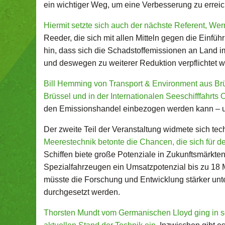
ein wichtiger Weg, um eine Verbesserung zu errei
Hiermit setzte sich auch der nächste Referent, 
Reeder, die sich mit allen Mitteln gegen die Einfü
hin, dass sich die Schadstoffemissionen an Land 
und deswegen zu weiterer Reduktion verpflichtet 
Bill Hemming von Transport & Environment aus Br
Brüssel und in der Internationalen Seeschifffahrts 
den Emissionshandel einbezogen werden kann – un
Der zweite Teil der Veranstaltung widmete sich te
Meerestechnik betonte die Chancen, die sich für 
Schiffen biete große Potenziale in Zukunftsmärkte
Spezialfahrzeugen ein Umsatzpotenzial bis zu 18 M
müsste die Forschung und Entwicklung stärker unter
durchgesetzt werden.
Thorsten Mundt vom Germanischen Lloyd ging in s