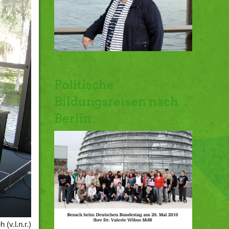
Politische
Bildungsreisen nach
Berlin
(v.l.n.r.)