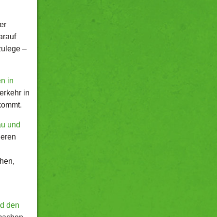
der
arauf
zulege –
n in
erkehr in
kommt.
au und
heren
chen,
nd den