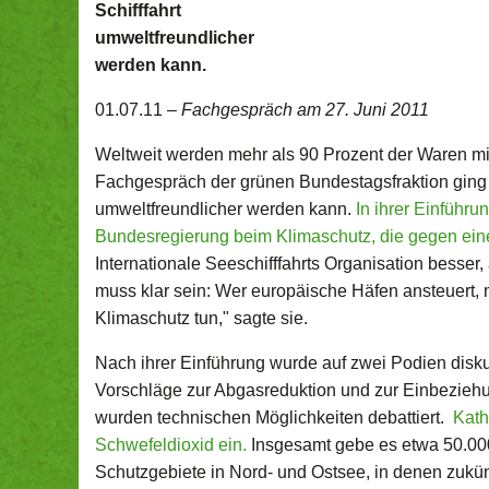
Schifffahrt
umweltfreundlicher
werden kann.
01.07.11 –
Fachgespräch am 27. Juni 2011
Weltweit werden mehr als 90 Prozent der Waren mit 
Fachgespräch der grünen Bundestagsfraktion ging a
umweltfreundlicher werden kann.
In ihrer Einführu
Bundesregierung beim Klimaschutz, die gegen eine 
Internationale Seeschifffahrts Organisation besser
muss klar sein: Wer europäische Häfen ansteuert,
Klimaschutz tun," sagte sie.
Nach ihrer Einführung wurde auf zwei Podien diskut
Vorschläge zur Abgasreduktion und zur Einbeziehun
wurden technischen Möglichkeiten debattiert.
Kath
Schwefeldioxid ein.
Insgesamt gebe es etwa 50.000 
Schutzgebiete in Nord- und Ostsee, in denen zukün