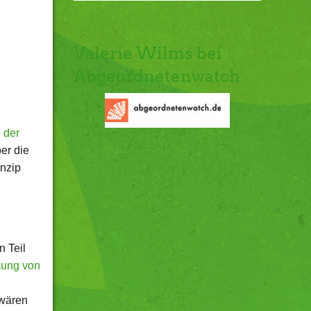
Valerie Wilms bei
Abgeordnetenwatch
n der
ber die
inzip
n Teil
kung von
 wären