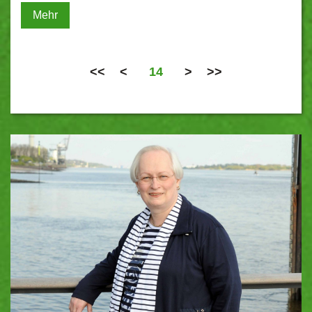
Mehr
<<
<
14
>
>>