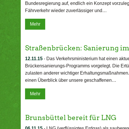
Bundesregierung auf, endlich ein Konzept vorzuleg
Fährverkehr wieder zuverlässiger und…
Mehr
Straßenbrücken: Sanierung im
12.11.15
-
Das Verkehrsministerium hat einen aktu
Brückensanierungs-Programms vorgelegt. Die Ertü
zulasten anderer wichtiger Erhaltungsmaßnahmen.
einen Überblick über unsere geschaffenen…
Mehr
Brunsbüttel bereit für LNG
06.11.15
-
LNG (verflüssigtes Erdgas) als saubererer 