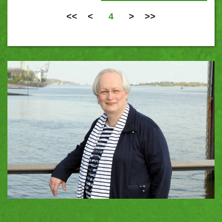
<<
<
4
>
>>