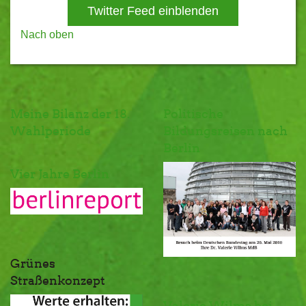
Twitter Feed einblenden
Nach oben
Meine Bilanz der 18.
Politische
Wahlperiode
Bildungsreisen nach
Berlin
Vier Jahre Berlin
Grünes
Straßenkonzept
Valerie Wilms bei