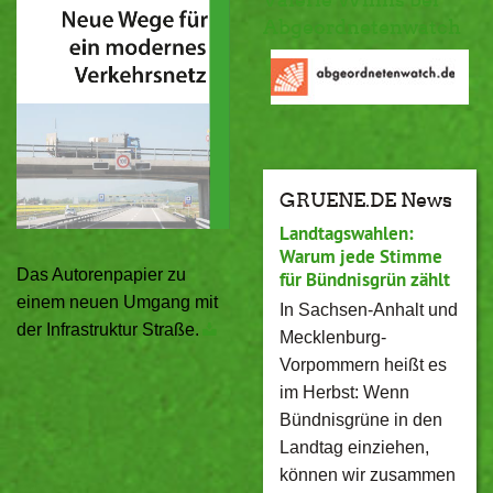
Abgeordnetenwatch
GRUENE.DE News
Landtagswahlen:
Warum jede Stimme
Das Autorenpapier zu
für Bündnisgrün zählt
einem neuen Umgang mit
In Sachsen-Anhalt und
der Infrastruktur Straße.
Mecklenburg-
Vorpommern heißt es
im Herbst: Wenn
Bündnisgrüne in den
Landtag einziehen,
können wir zusammen