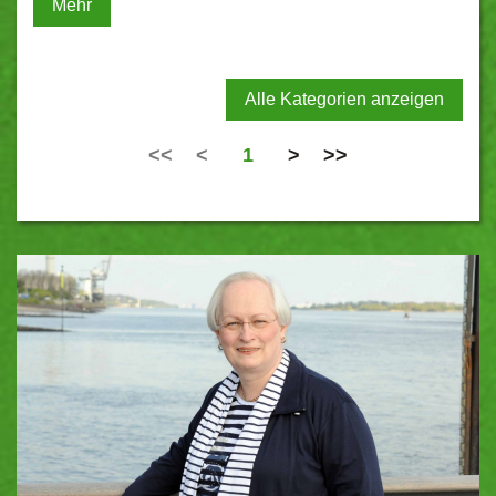
Mehr
Alle Kategorien anzeigen
<<
<
1
>
>>