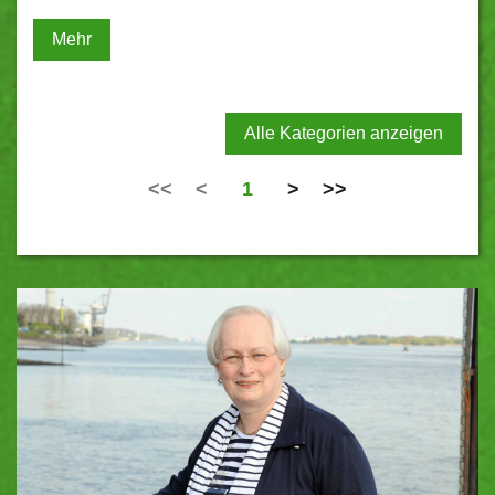
Mehr
Alle Kategorien anzeigen
<<
<
1
>
>>