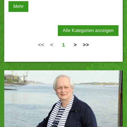
Mehr
Alle Kategorien anzeigen
<<
<
1
>
>>